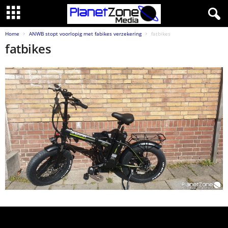
Home
ANWB stopt voorlopig met fabikes verzekering
fatbikes
fatbikes