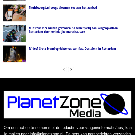
Thuisbezorgd.nl voegt bloemen toe aan het aanbod
Minstens vier hulzen gevonden na schietpartij aan Wilgenplaslaan
Rotterdam door koninklijke marechaussee
[Video] Grote brand op dakterras van flat, Oostplein in Rotterdam
Om contact op te nemen met de redactie voor vragen/informatie/tips, kan
je mailen naar info@planetzone.nl. De pers kan persberichten verzenden