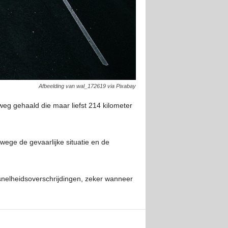
Afbeelding van wal_172619 via Pixabay
eg gehaald die maar liefst 214 kilometer
wege de gevaarlijke situatie en de
 snelheidsoverschrijdingen, zeker wanneer