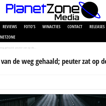
REVIEWS
FOTO’S
WINACTIES
CONTACT
RELEASES
ANETZONE
eg gehaald; peuter zat op de...
van de weg gehaald; peuter zat op d