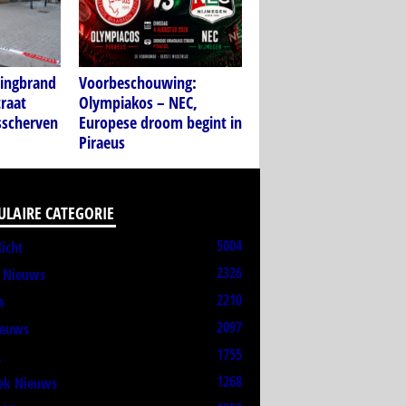
ningbrand
Voorbeschouwing:
traat
Olympiakos – NEC,
sscherven
Europese droom begint in
Piraeus
ULAIRE CATEGORIE
5004
licht
2326
t Nieuws
2210
s
2097
ieuws
1755
L
1268
ek Nieuws