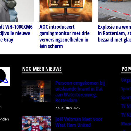
idt WH-1000XM6
AOC introduceert
Explosie na wo
tijlvolle nieuwe
gamingmonitor met drie
in Rotterdam, s
ve Gray
verversingssnelheden in
bezaaid met gla
één scherm
NOG MEER NIEUWS
POP
Uitge
Persoon omgekomen bij
uitslaande brand in flat
Spor
aan Watertorenweg,
r
Sport
Rotterdam
TV N
n
7 augustus 2026
TV N
Joël Veltman kiest voor
onden
Muzi
West Ham United