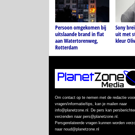
Persoon omgekomen bij
Sony bre
uitslaande brand in flat
uit met s
aan Watertorenweg,
kleur Oli
Rotterdam
Om contact op te nemen met de redactie voo
vragen/informatie/tips, kan je mailen naar
info@planetzone.nl. De pers kan persberichte
verzenden naar pers@planetzone.nl.
Persgerelateerde vragen kunnen worden verz
naar noud@planetzone.nl