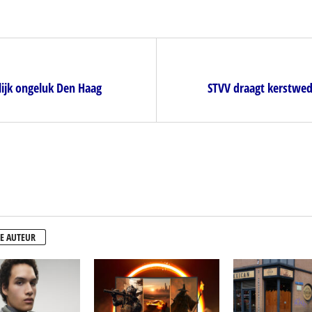
lijk ongeluk Den Haag
STVV draagt kerstwed
E AUTEUR