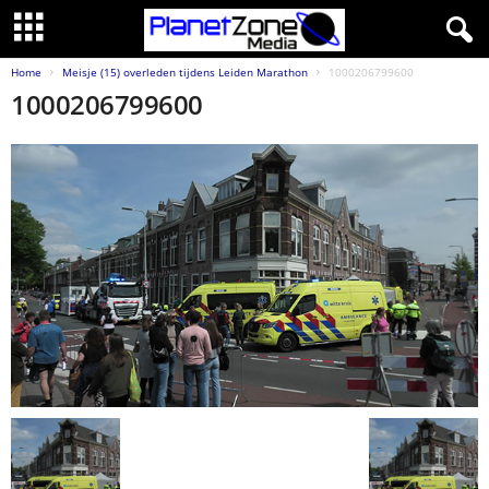
Home
Meisje (15) overleden tijdens Leiden Marathon
1000206799600
1000206799600