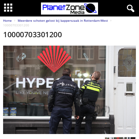
Home
Meerdere schoten gelost bij kapperszaak in Rotterdam-West
10000703301200
10000703301200