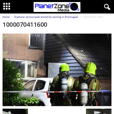
Home
Explosie veroorzaakt brand bij woning in Poortugaal
1000070411600
1000070411600