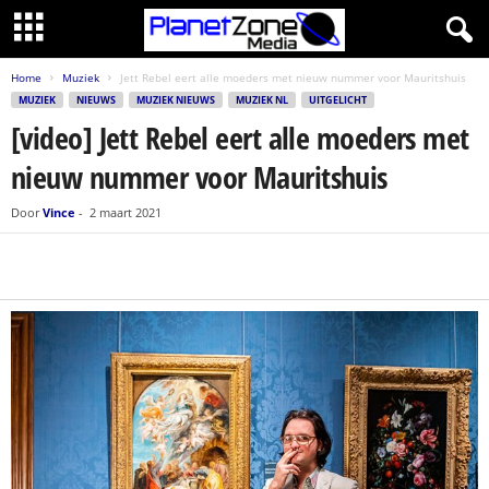
Home
Muziek
Jett Rebel eert alle moeders met nieuw nummer voor Mauritshuis
MUZIEK
NIEUWS
MUZIEK NIEUWS
MUZIEK NL
UITGELICHT
[video] Jett Rebel eert alle moeders met
nieuw nummer voor Mauritshuis
Door
Vince
-
2 maart 2021