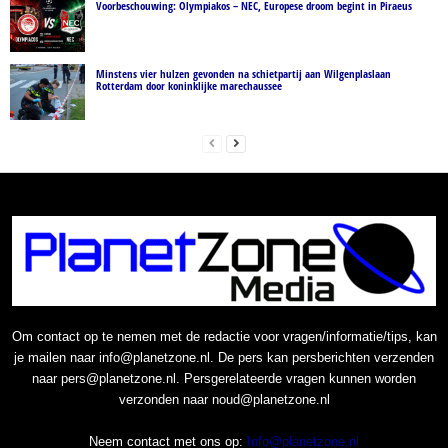
Voorbeschouwing: Olympiakos – NEC, Europese droom begint in Piraeus
Minstens vier hulzen gevonden na schietpartij aan Wilgenplaslaan
Rotterdam door koninklijke marechaussee
Om contact op te nemen met de redactie voor vragen/informatie/tips, kan
je mailen naar info@planetzone.nl. De pers kan persberichten verzenden
naar pers@planetzone.nl. Persgerelateerde vragen kunnen worden
verzonden naar noud@planetzone.nl
Neem contact met ons op:
Info@planetzone.nl