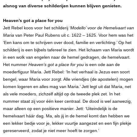
alsnog van diverse schilderijen kunnen blijven genieten.
Heaven’s got a place for you
Jett Rebel koos voor het schilderij
‘Modello’ voor de Hemelvaart van
Maria
van Peter Paul Rubens uit c. 1622 – 1625. Voor hem was het
‘Een kans om te schrijven over dood, familie en verlichting.’ Op het
schilderij is een bijbels tafereel te zien. Het lichaam van Maria wordt
in een wolk van engelen naar de hemel gedragen, de hemelvaart.
Het nummer
Heaven’s got a place for you
is een ode aan de
moederfiguur Maria. Jett Rebel: ‘In het verhaal is Jezus een soort
bengel, waar Maria voor zorgt. Alle vriendjes (de apostelen) mogen
komen logeren en alles mag van Maria.’ Jett legt uit dat Maria, net
als vele moeders, zichzelf altijd op de tweede plek zet. In het
nummer staat zij voor één keer centraal. De dood is wel aanwezig,
maar alleen op een positieve manier. Jett: ‘Uiteindelijk is de
hemelvaart háár dag. Ma, als jij in de hemel komt dan hebben we
een lekker bedje voor je, lekker vuurtje aangezet en een fijn plekje
gereserveerd, zodat je niet meer hoeft te zorgen.’