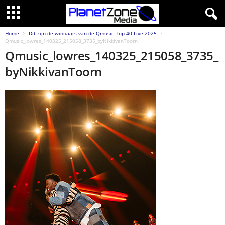
Home
Dit zijn de winnaars van de Qmusic Top 40 Live 2025
Qmusic_lowres_140325_215058_3735_byNikkivanToorn
Qmusic_lowres_140325_215058_3735_
byNikkivanToorn