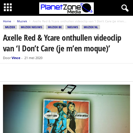
Home
Muziek
Axelle Red & Ycare onthullen videoclip van ‘I Don’t Care (je m’en...
MUZIEK
MUZIEK NIEUWS
MUZIEK BE
NIEUWS
MUZIEK NL
Axelle Red & Ycare onthullen videoclip
van ‘I Don’t Care (je m’en moque)’
Door
Vince
-
21 mei 2020