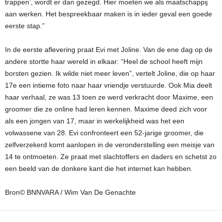
trappen’, wordt er dan gezegd. Hier moeten we als maatschappij
aan werken. Het bespreekbaar maken is in ieder geval een goede
eerste stap.”
In de eerste aflevering praat Evi met Joline. Van de ene dag op de
andere stortte haar wereld in elkaar: “Heel de school heeft mijn
borsten gezien. Ik wilde niet meer leven”, vertelt Joline, die op haar
17e een intieme foto naar haar vriendje verstuurde. Ook Mia deelt
haar verhaal, ze was 13 toen ze werd verkracht door Maxime, een
groomer die ze online had leren kennen. Maxime deed zich voor
als een jongen van 17, maar in werkelijkheid was het een
volwassene van 28. Evi confronteert een 52-jarige groomer, die
zelfverzekerd komt aanlopen in de veronderstelling een meisje van
14 te ontmoeten. Ze praat met slachtoffers en daders en schetst zo
een beeld van de donkere kant die het internet kan hebben.
Bron© BNNVARA / Wim Van De Genachte