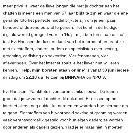
meer privé is, waar de lieve jongen die met je dochter aan het
chatten is ineens een man van 57 jaar blijkt te zijn en waar die ene
gênante foto het perfecte middel blijkt te zijn om je een paar
honderd of duizend euro af te persen. Het komt in de huidige
digitale wereld geregeld voor. In ‘Help, mijn borsten staan online’
tast Evi Hanssen de duistere kant van het internet af en praat ze
met slachtoffers, daders, ouders en specialisten over sexting,
grooming, catfishing en sextortion. Vier fenomenen, vier
afleveringen. Over het internet zoals je het liever nìet wil leren
kennen.
‘Help, mijn borsten staan online’
is vanaf
30 juni
iedere
dinsdag om
22.10 uur
te zien bij
BNNVARA
op
NPO 3.
Evi Hanssen: “Naaktfoto’s versturen is niks nieuws. De kans is
groot dat jouw zoon of dochter dit ook doet. Er missen op het
internet alleen nog duidelijke normen en waarden hoe hiermee om
te gaan. Slachtoffers van bijvoorbeeld sexting of grooming worden
vaak verantwoordelijk gesteld voor hun eigen daden; ze worden
door anderen als daders gezien. ‘Had je er maar niet in moeten