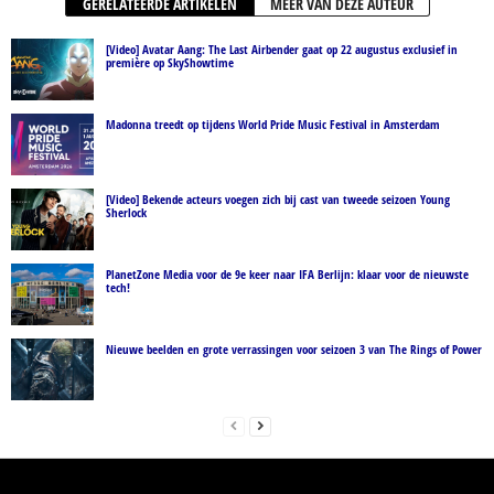
GERELATEERDE ARTIKELEN
MEER VAN DEZE AUTEUR
[Video] Avatar Aang: The Last Airbender gaat op 22 augustus exclusief in
première op SkyShowtime
Madonna treedt op tijdens World Pride Music Festival in Amsterdam
[Video] Bekende acteurs voegen zich bij cast van tweede seizoen Young
Sherlock
PlanetZone Media voor de 9e keer naar IFA Berlijn: klaar voor de nieuwste
tech!
Nieuwe beelden en grote verrassingen voor seizoen 3 van The Rings of Power