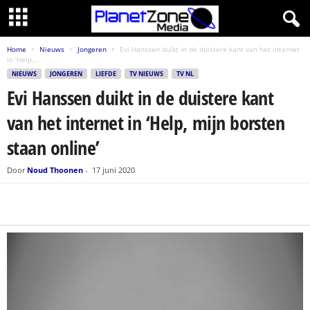
Home
Nieuws
Jongeren
Evi Hanssen duikt in de duistere kant van het internet
in ‘Help,...
NIEUWS
JONGEREN
LIEFDE
TV NIEUWS
TV NL
Evi Hanssen duikt in de duistere kant
van het internet in ‘Help, mijn borsten
staan online’
Door
Noud Thoonen
-
17 juni 2020