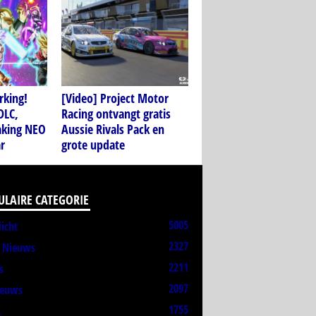
rking!
[Video] Project Motor
DLC,
Racing ontvangt gratis
aking NEO
Aussie Rivals Pack en
r
grote update
ULAIRE CATEGORIE
5005
licht
2327
t Nieuws
2211
s
2097
ieuws
1755
L