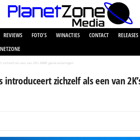
REVIEWS
FOTO’S
WINACTIES
CONTACT
RELEASES
ANETZONE
t zichzelf als een van 2K’s WWE game-ervaringen
 introduceert zichzelf als een van 2