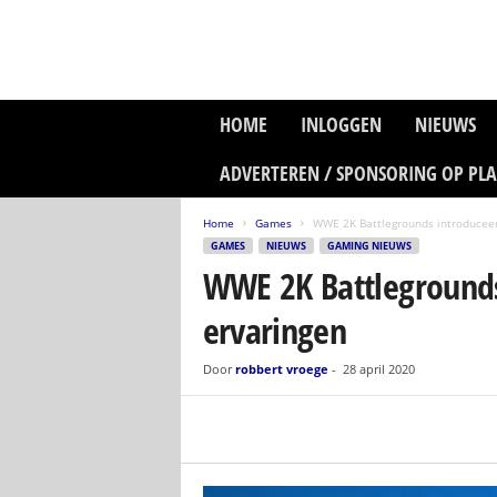
P
HOME
INLOGGEN
NIEUWS
l
a
ADVERTEREN / SPONSORING OP PL
n
e
Home
Games
WWE 2K Battlegrounds introduceer
t
GAMES
NIEUWS
GAMING NIEUWS
z
WWE 2K Battlegrounds
o
n
ervaringen
e
M
e
Door
robbert vroege
-
28 april 2020
d
i
a