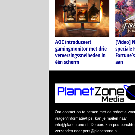
AOC introduceert
[Video] 
gamingmonitor met drie
speciale 
verversingssnelheden in
Fortune’s
één scherm
aan
Om contact op te nemen met de redactie voo
vragen/informatie/tips, kan je mailen naar
info@planetzone.nl. De pers kan persberichte
verzenden naar pers@planetzone.nl.