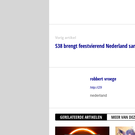
Vorig artikel
538 brengt feestvierend Nederland s
robbert vroege
http://29
nederland
GERELATEERDE ARTIKELEN
MEER VAN DEZ