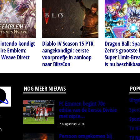
Nintendo kondigt
Diablo IV Season 15 PTR
Dragon Ball: Spa
Fire Emblem:
aangekondigd: eerste
Zero’s grootste 
 Weave Direct
voorproefje in aanloop
Super Limit-Bre
naar BlizzCon
is nu beschikbaa
NOG MEER NIEUWS
POP
Uitge
FC Emmen begint 70e
editie van de Eerste Divisie
Spor
met nipte...
r
Sport
7 augustus 2026
TV N
n
Persoon omgekomen bij
TV N