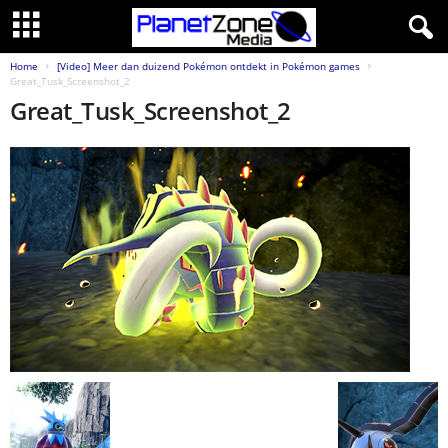
Home
[Video] Meer dan duizend Pokémon ontdekt in Pokémon games
Great_Tusk_Screenshot_2
Great_Tusk_Screenshot_2