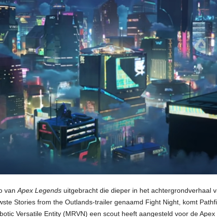
o van
Apex Legends
uitgebracht die dieper in het achtergrondverhaal 
wste Stories from the Outlands-trailer genaamd Fight Night, komt Pathf
ic Versatile Entity (MRVN) een scout heeft aangesteld voor de Apex G