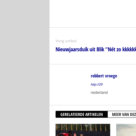
Vorig artikel
Nieuwjaarsduik uit Blik “Nét zo kkkkk
robbert vroege
http://29
nederland
GERELATEERDE ARTIKELEN
MEER VAN DEZ