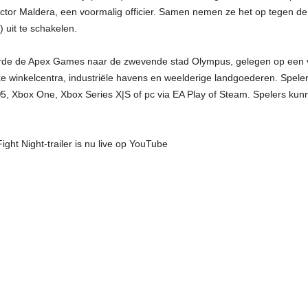
ictor Maldera, een voormalig officier. Samen nemen ze het op tegen de 
 uit te schakelen.
de de Apex Games naar de zwevende stad Olympus, gelegen op een vo
xe winkelcentra, industriële havens en weelderige landgoederen. Spele
®5, Xbox One, Xbox Series X|S of pc via EA Play of Steam. Spelers kunn
ght Night-trailer is nu live op YouTube