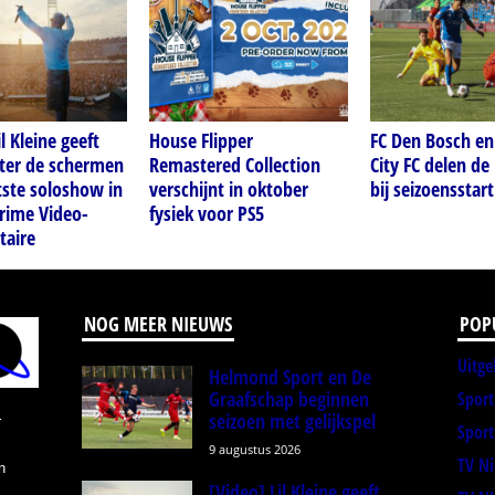
l Kleine geeft
House Flipper
FC Den Bosch en
hter de schermen
Remastered Collection
City FC delen de
tste soloshow in
verschijnt in oktober
bij seizoensstart
rime Video-
fysiek voor PS5
aire
NOG MEER NIEUWS
POP
Uitge
Helmond Sport en De
Graafschap beginnen
Spor
seizoen met gelijkspel
r
Sport
9 augustus 2026
TV N
n
[Video] Lil Kleine geeft