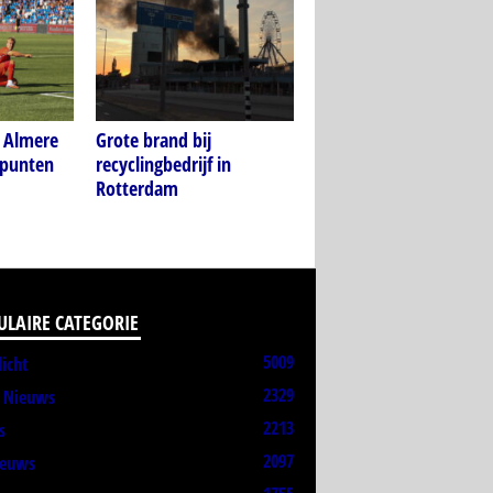
 Almere
Grote brand bij
 punten
recyclingbedrijf in
Rotterdam
ULAIRE CATEGORIE
5009
licht
2329
t Nieuws
2213
s
2097
ieuws