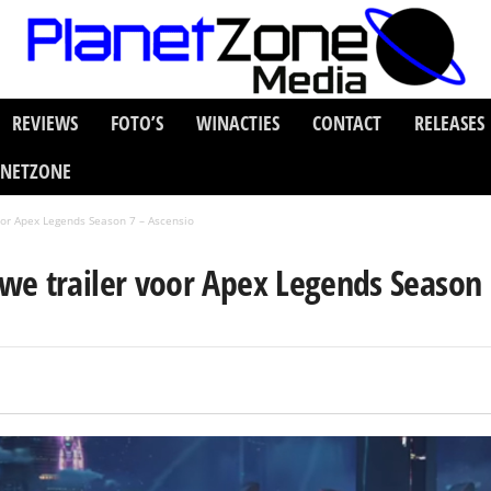
REVIEWS
FOTO’S
WINACTIES
CONTACT
RELEASES
ANETZONE
or Apex Legends Season 7 – Ascensio
e trailer voor Apex Legends Season 