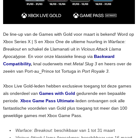
De line-up van de Games with Gold voor maart is bekend! Word op
Xbox Series X | S en Xbox One de ultieme huurling in
Warface:
Breakout
en schakel de Llamanati uit in
Vicious Attack Llama
Apocalypse.
En voor onze klassieke lineup via
Backward
Compatibility
,
knal ouderwets met
Metal Slug 3
en heers over de
zeeën van Port-au_Prince tot Tortuga in
Port Royale 3
.
Xbox Live Gold-leden hebben exclusieve toegang tot deze games
als onderdeel van
Games with Gold
gedurende een bepaalde
periode.
Xbox Game Pass
Ultimate
-leden ontvangen ook alle
fantastische voordelen van Gold plus toegang tot meer dan 100
geweldige games met Xbox Game Pass.
Warface: Breakout:
beschikbaar van 1 tot 31 maart
Vicious Attack Llama Apocalypse:
beschikbaar van 16 maart