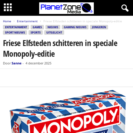
Home
Entertainment
Friese Elfsteden schitteren in speciale Monopoly-editie
ENTERTAINMENT
GAMES
NIEUWS
GAMING NIEUWS
JONGEREN
SPORT NIEUWS
SPORTS
UITGELICHT
Friese Elfsteden schitteren in speciale
Monopoly-editie
Door
Sanne
-
4 december 2025