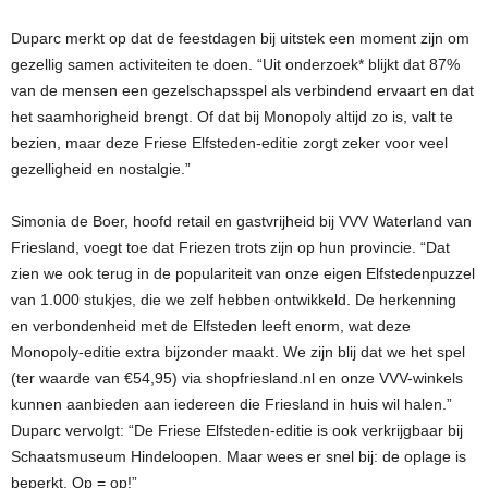
Duparc merkt op dat de feestdagen bij uitstek een moment zijn om
gezellig samen activiteiten te doen. “Uit onderzoek* blijkt dat 87%
van de mensen een gezelschapsspel als verbindend ervaart en dat
het saamhorigheid brengt. Of dat bij Monopoly altijd zo is, valt te
bezien, maar deze Friese Elfsteden-editie zorgt zeker voor veel
gezelligheid en nostalgie.”
Simonia de Boer, hoofd retail en gastvrijheid bij VVV Waterland van
Friesland, voegt toe dat Friezen trots zijn op hun provincie. “Dat
zien we ook terug in de populariteit van onze eigen Elfstedenpuzzel
van 1.000 stukjes, die we zelf hebben ontwikkeld. De herkenning
en verbondenheid met de Elfsteden leeft enorm, wat deze
Monopoly-editie extra bijzonder maakt. We zijn blij dat we het spel
(ter waarde van €54,95) via shopfriesland.nl en onze VVV-winkels
kunnen aanbieden aan iedereen die Friesland in huis wil halen.”
Duparc vervolgt: “De Friese Elfsteden-editie is ook verkrijgbaar bij
Schaatsmuseum Hindeloopen. Maar wees er snel bij: de oplage is
beperkt. Op = op!”