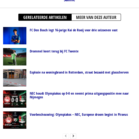
GERELATEERDE ARTIKELEN
MEER VAN DEZE AUTEUR
FC Den Bosch legt 16-jarige Kai de Rooij voor drie seizoenen vast
Drommel keert terug bij FC Twente
Explosie na woningbrand in Rotterdam, straat bezaaid met glasscherven
NEC houdt Olympiakos op 0-0 en neemt prima uitgangspositie mee naar
Nijmegen
Voorbeschouwing: Olympiakos – NEC, Europese droom begint in Piraeus