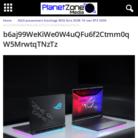
Home
ASUS presenteert krachtige ROG Strix SCAR 18 met RTX 5090
b6aj99WeKiWe0W4uQFu6f2Ctmm0qW5MrwtqTNzTz
b6aj99WeKiWe0W4uQFu6f2Ctmm0q
W5MrwtqTNzTz