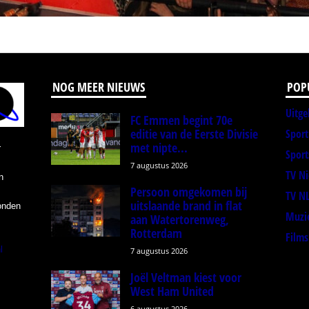
NOG MEER NIEUWS
POP
Uitge
FC Emmen begint 70e
editie van de Eerste Divisie
Spor
met nipte...
r
Sport
7 augustus 2026
TV N
n
Persoon omgekomen bij
TV N
uitslaande brand in flat
onden
Muzi
aan Watertorenweg,
Rotterdam
Films
l
7 augustus 2026
Joël Veltman kiest voor
West Ham United
6 augustus 2026