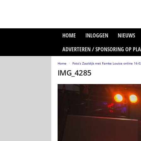
P
HOME
INLOGGEN
NIEUWS
l
a
ADVERTEREN / SPONSORING OP PL
n
e
Home
Foto’s Zaaldijk met Famke Louise online 16-0
t
IMG_4285
z
o
n
e
M
e
d
i
a