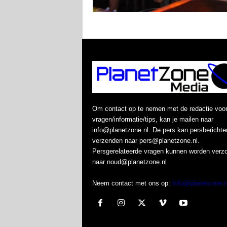
Om contact op te nemen met de redactie voo
vragen/informatie/tips, kan je mailen naar
info@planetzone.nl. De pers kan persberichte
verzenden naar pers@planetzone.nl.
Persgerelateerde vragen kunnen worden verz
naar noud@planetzone.nl
Neem contact met ons op:
Info@planetzone.n