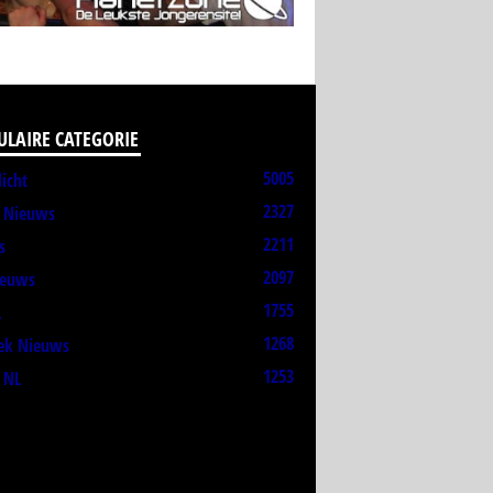
ULAIRE CATEGORIE
5005
licht
2327
t Nieuws
2211
s
2097
ieuws
1755
L
1268
ek Nieuws
1253
 NL