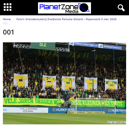
Home
Foto’s VriendenLoterij Eredivisie Fortuna Sittard – Feyenoord 3 mei 2026
001
001