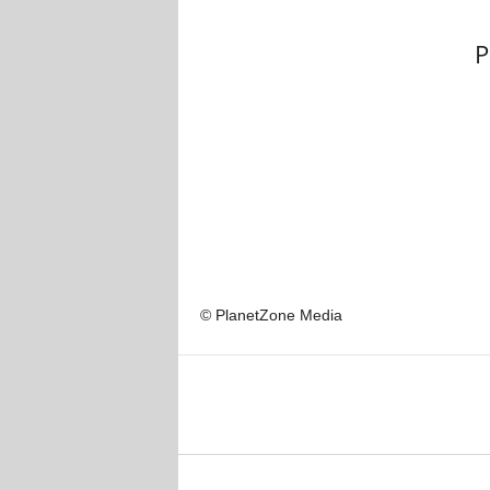
P
© PlanetZone Media