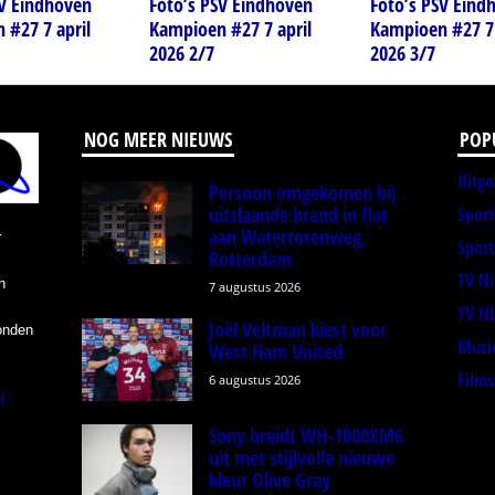
SV Eindhoven
Foto’s PSV Eindhoven
Foto’s PSV Eind
 #27 7 april
Kampioen #27 7 april
Kampioen #27 7 
2026 2/7
2026 3/7
NOG MEER NIEUWS
POP
Uitge
Persoon omgekomen bij
uitslaande brand in flat
Spor
aan Watertorenweg,
r
Sport
Rotterdam
TV N
n
7 augustus 2026
TV N
Joël Veltman kiest voor
onden
Muzi
West Ham United
Films
6 augustus 2026
l
Sony breidt WH-1000XM6
uit met stijlvolle nieuwe
kleur Olive Gray