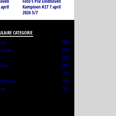
hoven
Foto’s PSV Eindhoven
april
Kampioen #27 7 april
2026 5/7
ULAIRE CATEGORIE
5004
licht
2326
t Nieuws
2210
s
2097
ieuws
1755
L
1268
ek Nieuws
1253
 NL