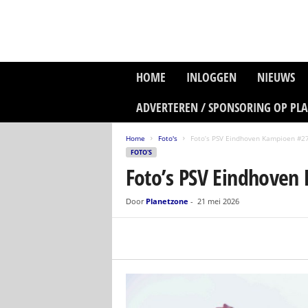
P
HOME
INLOGGEN
NIEUWS
l
a
ADVERTEREN / SPONSORING OP PL
n
e
Home
Foto's
Foto’s PSV Eindhoven Kampioen #27
t
FOTO'S
z
Foto’s PSV Eindhoven 
o
n
e
Door
Planetzone
-
21 mei 2026
M
e
d
i
a