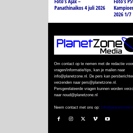
Foto’s Ajax –
Foto’s P
Panathinaikos 4 juli 2026
Kampioen
2026 1/7
Om contact op te nemen met de redactie voo
vragen/informatie/tips, kan je mailen naar
info@planetzone.nl. De pers kan persberichte
verzenden naar pers@planetzone.nl.
Persgerelateerde vragen kunnen worden verz
naar noud@planetzone.nl
Neem contact met ons op:
Info@planetzone.n