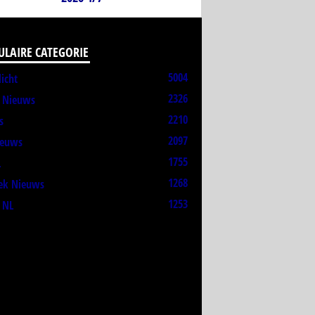
ULAIRE CATEGORIE
5004
licht
2326
t Nieuws
2210
s
2097
ieuws
1755
L
1268
ek Nieuws
1253
 NL