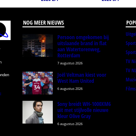
NOG MEER NIEUWS
POP
Uitge
Persoon omgekomen bij
uitslaande brand in flat
Spor
aan Watertorenweg,
r
Sport
Rotterdam
TV N
n
7 augustus 2026
TV N
Joël Veltman kiest voor
onden
Muzi
West Ham United
Films
6 augustus 2026
l
Sony breidt WH-1000XM6
uit met stijlvolle nieuwe
kleur Olive Gray
6 augustus 2026