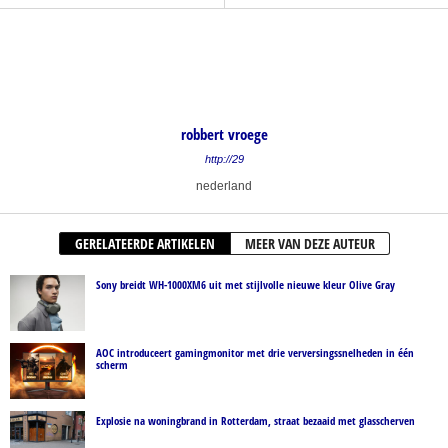
robbert vroege
http://29
nederland
GERELATEERDE ARTIKELEN
MEER VAN DEZE AUTEUR
Sony breidt WH-1000XM6 uit met stijlvolle nieuwe kleur Olive Gray
AOC introduceert gamingmonitor met drie verversingssnelheden in één
scherm
Explosie na woningbrand in Rotterdam, straat bezaaid met glasscherven