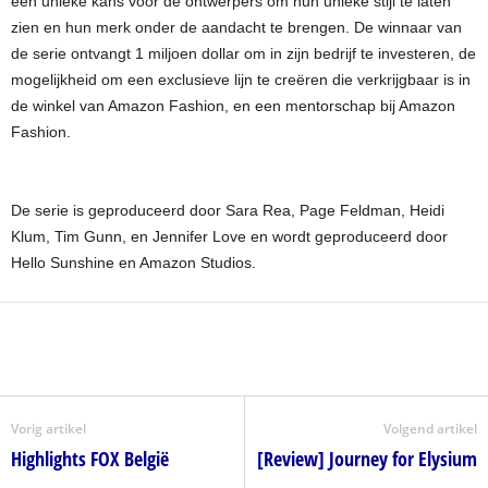
een unieke kans voor de ontwerpers om hun unieke stijl te laten
zien en hun merk onder de aandacht te brengen. De winnaar van
de serie ontvangt 1 miljoen dollar om in zijn bedrijf te investeren, de
mogelijkheid om een exclusieve lijn te creëren die verkrijgbaar is in
de winkel van Amazon Fashion, en een mentorschap bij Amazon
Fashion.
De serie is geproduceerd door Sara Rea, Page Feldman, Heidi
Klum, Tim Gunn, en Jennifer Love en wordt geproduceerd door
Hello Sunshine en Amazon Studios.
Vorig artikel
Volgend artikel
Highlights FOX België
[Review] Journey for Elysium