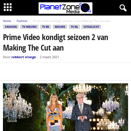
Home
Fashion
Prime Video kondigt seizoen 2 van Making The Cut aan
FASHION
TV NIEUWS
TV BE
NIEUWS
TV NL
UITGELICHT
Prime Video kondigt seizoen 2 van
Making The Cut aan
Door
robbert vroege
-
2 maart 2021