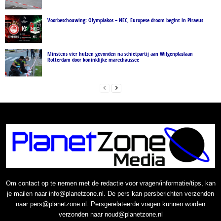
Voorbeschouwing: Olympiakos – NEC, Europese droom begint in Piraeus
Minstens vier hulzen gevonden na schietpartij aan Wilgenplaslaan
Rotterdam door koninklijke marechaussee
Om contact op te nemen met de redactie voor vragen/informatie/tips, kan
je mailen naar info@planetzone.nl. De pers kan persberichten verzenden
naar pers@planetzone.nl. Persgerelateerde vragen kunnen worden
verzonden naar noud@planetzone.nl