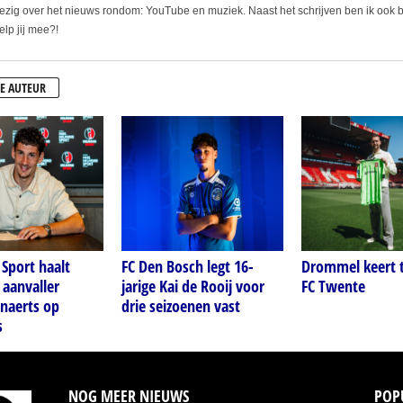
bezig over het nieuws rondom: YouTube en muziek. Naast het schrijven ben ik ook b
elp jij mee?!
E AUTEUR
Sport haalt
FC Den Bosch legt 16-
Drommel keert t
 aanvaller
jarige Kai de Rooij voor
FC Twente
naerts op
drie seizoenen vast
s
NOG MEER NIEUWS
POP