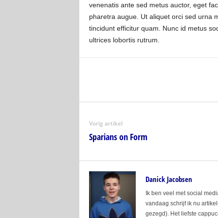
venenatis ante sed metus auctor, eget faci
pharetra augue. Ut aliquet orci sed urna m
tincidunt efficitur quam. Nunc id metus so
ultrices lobortis rutrum.
Vorig artikel
Sparians on Form
Danick Jacobsen
Ik ben veel met social media
vandaag schrijf ik nu artike
gezegd). Het liefste cappucc