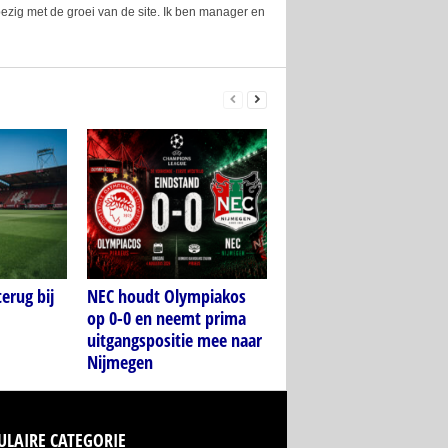
ezig met de groei van de site. Ik ben manager en
erug bij
NEC houdt Olympiakos
op 0-0 en neemt prima
uitgangspositie mee naar
Nijmegen
ULAIRE CATEGORIE