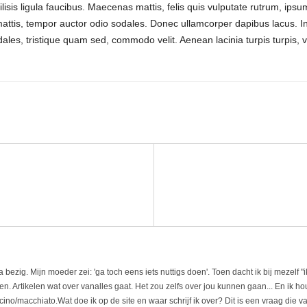
lisis ligula faucibus. Maecenas mattis, felis quis vulputate rutrum, ips
attis, tempor auctor odio sodales. Donec ullamcorper dapibus lacus. Inte
dales, tristique quam sed, commodo velit. Aenean lacinia turpis turpis,
 bezig. Mijn moeder zei: 'ga toch eens iets nuttigs doen'. Toen dacht ik bij mezelf "
len. Artikelen wat over vanalles gaat. Het zou zelfs over jou kunnen gaan... En ik h
ino/macchiato.Wat doe ik op de site en waar schrijf ik over? Dit is een vraag die va