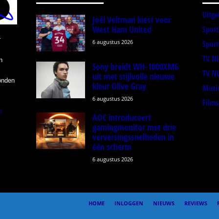
Uitge
Joël Veltman kiest voor
West Ham United
Spor
r
6 augustus 2026
Sport
TV N
n
Sony breidt WH-1000XM6
TV N
uit met stijlvolle nieuwe
onden
kleur Olive Gray
Muzi
6 augustus 2026
Films
l
AOC introduceert
gamingmonitor met drie
verversingssnelheden in
één scherm
6 augustus 2026
HOME
INLOGGEN
NIEUWS
REVIEWS