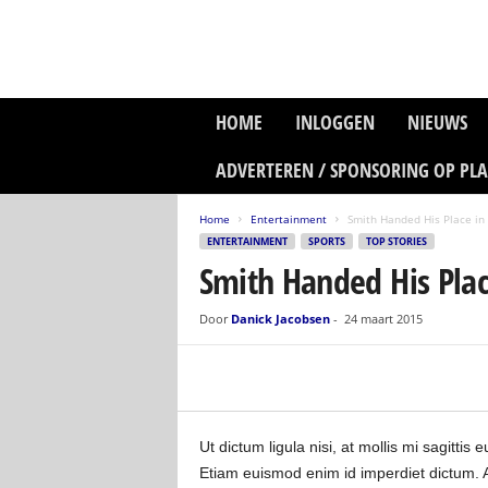
P
HOME
INLOGGEN
NIEUWS
l
a
ADVERTEREN / SPONSORING OP PL
n
e
Home
Entertainment
Smith Handed His Place in 
t
ENTERTAINMENT
SPORTS
TOP STORIES
z
Smith Handed His Plac
o
n
e
Door
Danick Jacobsen
-
24 maart 2015
M
e
d
i
a
Ut dictum ligula nisi, at mollis mi sagitti
Etiam euismod enim id imperdiet dictum. A