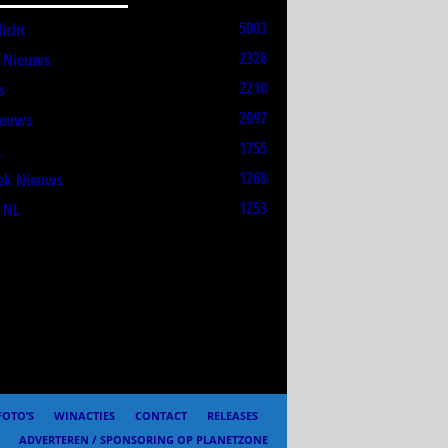
5003
licht
2326
t Nieuws
2210
s
2097
ieuws
1755
L
1268
ek Nieuws
1253
 NL
FOTO’S
WINACTIES
CONTACT
RELEASES
ADVERTEREN / SPONSORING OP PLANETZONE