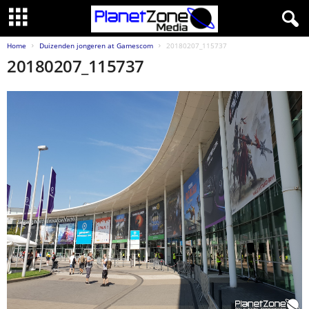
Home
Duizenden jongeren at Gamescom
20180207_115737
20180207_115737