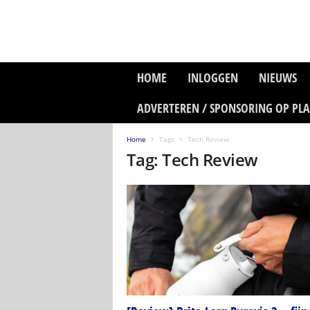
P
HOME
INLOGGEN
NIEUWS
l
a
ADVERTEREN / SPONSORING OP PL
n
e
Home
Tags
Tech Review
t
Tag: Tech Review
z
o
n
e
M
e
d
i
a