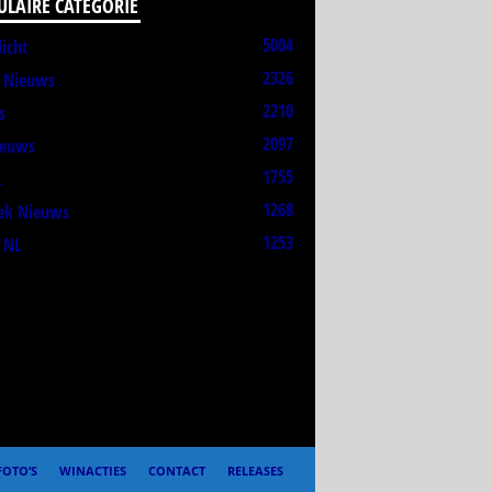
ULAIRE CATEGORIE
5004
licht
2326
t Nieuws
2210
s
2097
ieuws
1755
L
1268
ek Nieuws
1253
 NL
FOTO’S
WINACTIES
CONTACT
RELEASES