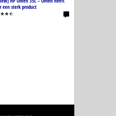
view] HP Omen 35L – Omen heeft
 een sterk product
0