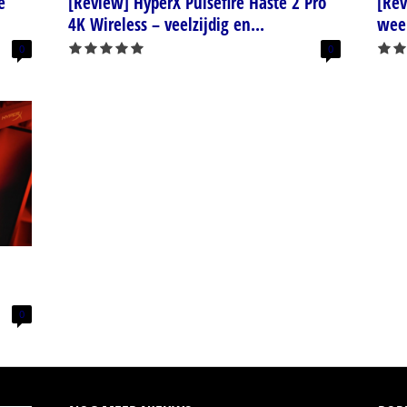
e
[Review] HyperX Pulsefire Haste 2 Pro
[Re
4K Wireless – veelzijdig en...
weer
0
0
0