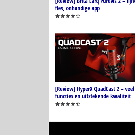
[Review] Brita Larq Purevis 2 – fijn
fles, onhandige app
[Review] HyperX QuadCast 2 – veel
functies en uitstekende kwaliteit