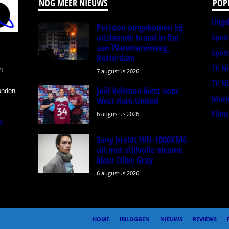
NOG MEER NIEUWS
POP
Uitge
Persoon omgekomen bij
uitslaande brand in flat
Spor
aan Watertorenweg,
r
Sport
Rotterdam
TV N
n
7 augustus 2026
TV N
Joël Veltman kiest voor
onden
Muzi
West Ham United
Films
6 augustus 2026
l
Sony breidt WH-1000XM6
uit met stijlvolle nieuwe
kleur Olive Gray
6 augustus 2026
HOME
INLOGGEN
NIEUWS
REVIEWS