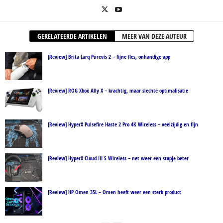
GERELATEERDE ARTIKELEN
MEER VAN DEZE AUTEUR
[Review] Brita Larq Purevis 2 – fijne fles, onhandige app
[Review] ROG Xbox Ally X – krachtig, maar slechte optimalisatie
[Review] HyperX Pulsefire Haste 2 Pro 4K Wireless – veelzijdig en fijn
[Review] HyperX Cloud III S Wireless – net weer een stapje beter
[Review] HP Omen 35L – Omen heeft weer een sterk product