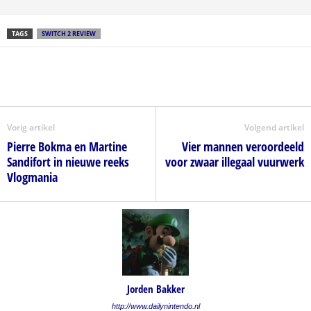
TAGS
SWITCH 2 REVIEW
Vorig artikel
Volgend artikel
Pierre Bokma en Martine
Vier mannen veroordeeld
Sandifort in nieuwe reeks
voor zwaar illegaal vuurwerk
Vlogmania
Jorden Bakker
http://www.dailynintendo.nl