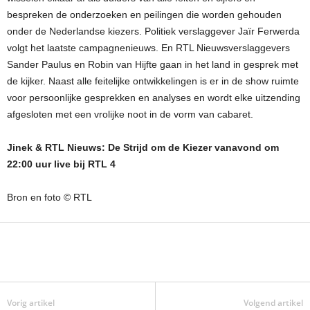
bespreken de onderzoeken en peilingen die worden gehouden
onder de Nederlandse kiezers. Politiek verslaggever Jaïr Ferwerda
volgt het laatste campagnenieuws. En RTL Nieuwsverslaggevers
Sander Paulus en Robin van Hijfte gaan in het land in gesprek met
de kijker. Naast alle feitelijke ontwikkelingen is er in de show ruimte
voor persoonlijke gesprekken en analyses en wordt elke uitzending
afgesloten met een vrolijke noot in de vorm van cabaret.
Jinek & RTL Nieuws: De Strijd om de Kiezer vanavond om
22:00 uur live bij RTL 4
Bron en foto © RTL
Vorig artikel
Volgend artikel