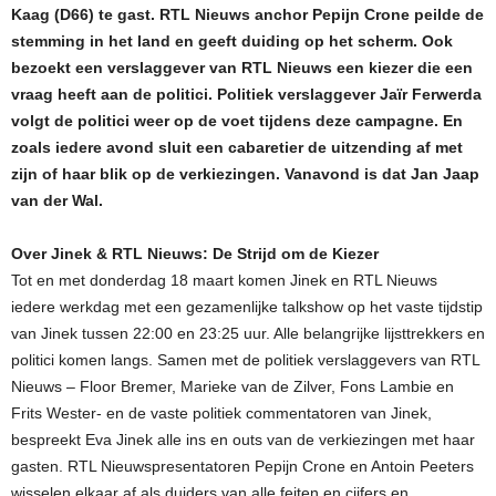
Kaag (D66) te gast. RTL Nieuws anchor Pepijn Crone peilde de
stemming in het land en geeft duiding op het scherm. Ook
bezoekt een verslaggever van RTL Nieuws een kiezer die een
vraag heeft aan de politici. Politiek verslaggever Jaïr Ferwerda
volgt de politici weer op de voet tijdens deze campagne. En
zoals iedere avond sluit een cabaretier de uitzending af met
zijn of haar blik op de verkiezingen. Vanavond is dat Jan Jaap
van der Wal.
Over Jinek & RTL Nieuws: De Strijd om de Kiezer
Tot en met donderdag 18 maart komen Jinek en RTL Nieuws
iedere werkdag met een gezamenlijke talkshow op het vaste tijdstip
van Jinek tussen 22:00 en 23:25 uur. Alle belangrijke lijsttrekkers en
politici komen langs. Samen met de politiek verslaggevers van RTL
Nieuws – Floor Bremer, Marieke van de Zilver, Fons Lambie en
Frits Wester- en de vaste politiek commentatoren van Jinek,
bespreekt Eva Jinek alle ins en outs van de verkiezingen met haar
gasten. RTL Nieuwspresentatoren Pepijn Crone en Antoin Peeters
wisselen elkaar af als duiders van alle feiten en cijfers en