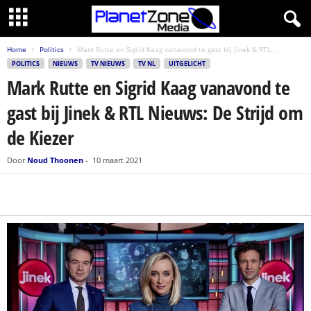
Home
Politics
Mark Rutte en Sigrid Kaag vanavond te gast bij Jinek & RTL...
POLITICS
NIEUWS
TV NIEUWS
TV NL
UITGELICHT
Mark Rutte en Sigrid Kaag vanavond te
gast bij Jinek & RTL Nieuws: De Strijd om
de Kiezer
Door
Noud Thoonen
-
10 maart 2021