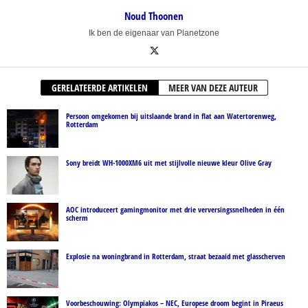
Noud Thoonen
Ik ben de eigenaar van Planetzone
GERELATEERDE ARTIKELEN
MEER VAN DEZE AUTEUR
Persoon omgekomen bij uitslaande brand in flat aan Watertorenweg,
Rotterdam
Sony breidt WH-1000XM6 uit met stijlvolle nieuwe kleur Olive Gray
AOC introduceert gamingmonitor met drie verversingssnelheden in één
scherm
Explosie na woningbrand in Rotterdam, straat bezaaid met glasscherven
Voorbeschouwing: Olympiakos – NEC, Europese droom begint in Piraeus