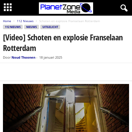
Home
112 Nieuws
Schoten en explosie Franselaan Rotterdam
112 NIEUWS
NIEUWS
UITGELICHT
[Video] Schoten en explosie Franselaan
Rotterdam
Door
Noud Thoonen
-
18 januari 2025