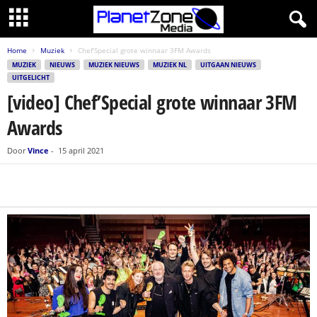
Home
Muziek
Chef’Special grote winnaar 3FM Awards
MUZIEK
NIEUWS
MUZIEK NIEUWS
MUZIEK NL
UITGAAN NIEUWS
UITGELICHT
[video] Chef’Special grote winnaar 3FM
Awards
Door
Vince
-
15 april 2021