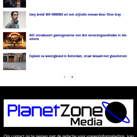
Sony breidt WH-1000XM6 uit met stijlvolle nieuwe kleur Olive Gray
AOC introduceert gamingmonitor met drie verversingssnelheden in één
scherm
Explosie na woningbrand in Rotterdam, straat bezaaid met glasscherven
Om contact op te nemen met de redactie voor vragen/informatie/tips, kan