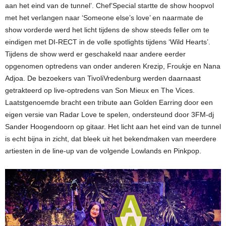
aan het eind van de tunnel’. Chef’Special startte de show hoopvol
met het verlangen naar ‘Someone else’s love’ en naarmate de
show vorderde werd het licht tijdens de show steeds feller om te
eindigen met DI-RECT in de volle spotlights tijdens ‘Wild Hearts’.
Tijdens de show werd er geschakeld naar andere eerder
opgenomen optredens van onder anderen Krezip, Froukje en Nana
Adjoa. De bezoekers van TivoliVredenburg werden daarnaast
getrakteerd op live-optredens van Son Mieux en The Vices.
Laatstgenoemde bracht een tribute aan Golden Earring door een
eigen versie van Radar Love te spelen, ondersteund door 3FM-dj
Sander Hoogendoorn op gitaar. Het licht aan het eind van de tunnel
is echt bijna in zicht, dat bleek uit het bekendmaken van meerdere
artiesten in de line-up van de volgende Lowlands en Pinkpop.