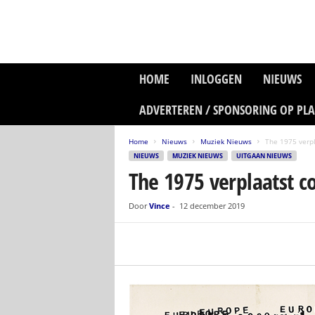
P
HOME
INLOGGEN
NIEUWS
l
a
ADVERTEREN / SPONSORING OP PL
n
e
Home
Nieuws
Muziek Nieuws
The 1975 verp
t
NIEUWS
MUZIEK NIEUWS
UITGAAN NIEUWS
z
The 1975 verplaatst 
o
n
e
Door
Vince
-
12 december 2019
M
e
d
i
a