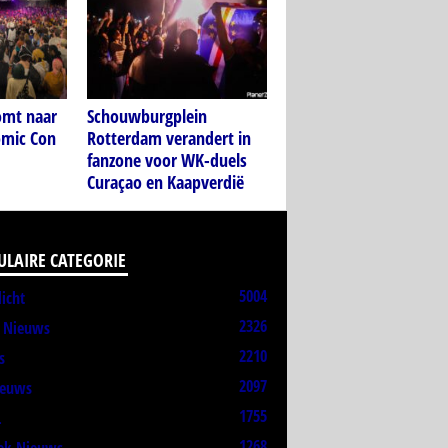
mt naar
Schouwburgplein
omic Con
Rotterdam verandert in
fanzone voor WK-duels
Curaçao en Kaapverdië
ULAIRE CATEGORIE
5004
licht
2326
t Nieuws
2210
s
2097
ieuws
1755
L
1268