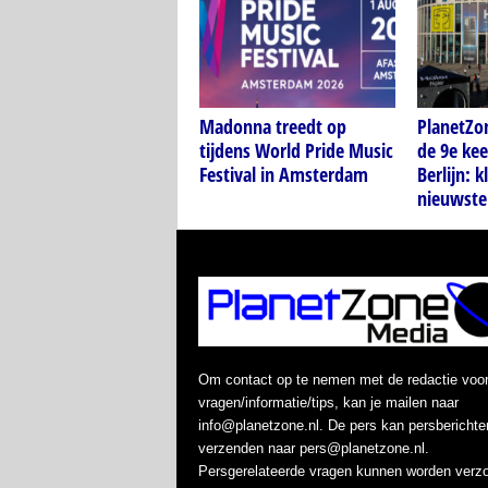
Madonna treedt op
PlanetZo
tijdens World Pride Music
de 9e kee
Festival in Amsterdam
Berlijn: k
nieuwste
Om contact op te nemen met de redactie voo
vragen/informatie/tips, kan je mailen naar
info@planetzone.nl. De pers kan persberichte
verzenden naar pers@planetzone.nl.
Persgerelateerde vragen kunnen worden verz