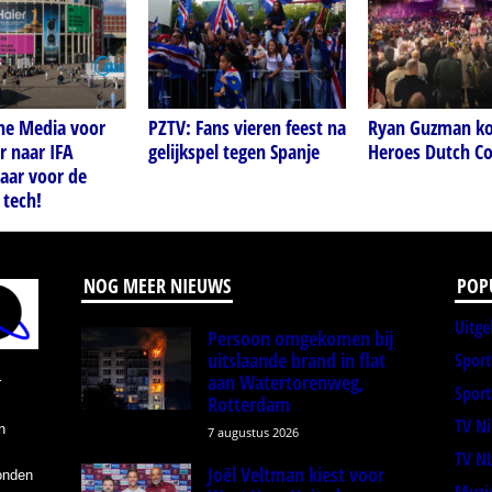
ne Media voor
PZTV: Fans vieren feest na
Ryan Guzman ko
r naar IFA
gelijkspel tegen Spanje
Heroes Dutch C
laar voor de
 tech!
NOG MEER NIEUWS
POP
Uitge
Persoon omgekomen bij
uitslaande brand in flat
Spor
aan Watertorenweg,
r
Sport
Rotterdam
TV N
n
7 augustus 2026
TV N
Joël Veltman kiest voor
onden