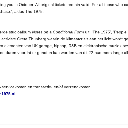
g you in October. All original tickets remain valid. For all those who 
urchase.’, aldus The 1975.
vierde studioalbum
Notes on a Conditional Form
uit: ‘The 1975’, ‘People’
tiviste Greta Thunberg waarin de klimaatcrisis aan het licht wordt geb
m elementen van UK garage, hiphop, R&B en elektronische muziek bevat.
even duren voordat er genoten kan worden van dit 22-nummers lange a
0% servicekosten en transactie- en/of verzendkosten.
1975.nl