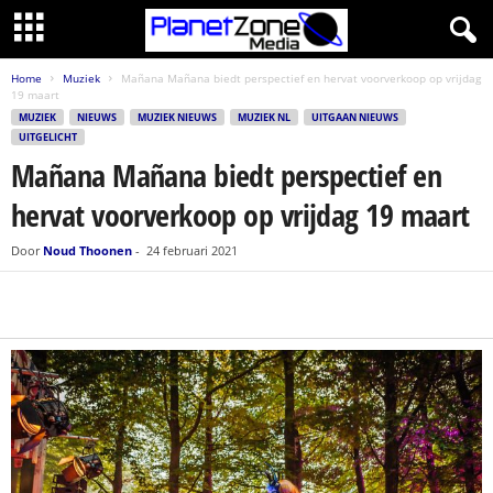
Home
Muziek
Mañana Mañana biedt perspectief en hervat voorverkoop op vrijdag
19 maart
MUZIEK
NIEUWS
MUZIEK NIEUWS
MUZIEK NL
UITGAAN NIEUWS
UITGELICHT
Mañana Mañana biedt perspectief en
hervat voorverkoop op vrijdag 19 maart
Door
Noud Thoonen
-
24 februari 2021