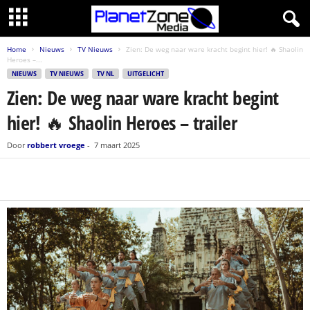
Home
Nieuws
TV Nieuws
Zien: De weg naar ware kracht begint hier! 🔥 Shaolin
Heroes –...
NIEUWS
TV NIEUWS
TV NL
UITGELICHT
Zien: De weg naar ware kracht begint
hier! 🔥 Shaolin Heroes – trailer
Door
robbert vroege
-
7 maart 2025