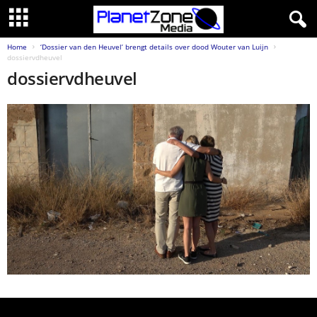
Home
‘Dossier van den Heuvel’ brengt details over dood Wouter van Luijn
dossiervdheuvel
dossiervdheuvel