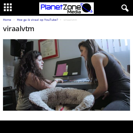
Home
Hoe ga ik viraal op YouTube?
viraalvtm
viraalvtm