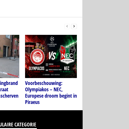
ningbrand
Voorbeschouwing:
traat
Olympiakos – NEC,
sscherven
Europese droom begint in
Piraeus
ULAIRE CATEGORIE