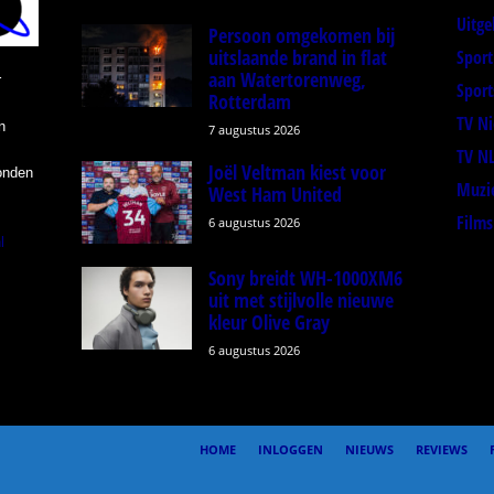
Uitge
Persoon omgekomen bij
uitslaande brand in flat
Spor
aan Watertorenweg,
r
Sport
Rotterdam
TV N
n
7 augustus 2026
TV N
Joël Veltman kiest voor
onden
Muzi
West Ham United
Films
6 augustus 2026
l
Sony breidt WH-1000XM6
uit met stijlvolle nieuwe
kleur Olive Gray
6 augustus 2026
HOME
INLOGGEN
NIEUWS
REVIEWS