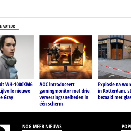
E AUTEUR
idt WH-1000XM6
AOC introduceert
Explosie na wo
tijlvolle nieuwe
gamingmonitor met drie
in Rotterdam, s
ve Gray
verversingssnelheden in
bezaaid met gla
één scherm
NOG MEER NIEUWS
POP