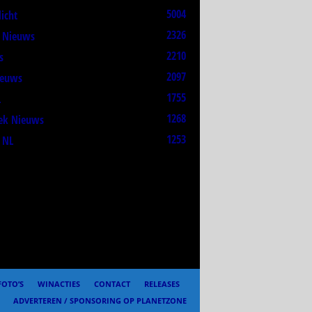
5004
licht
2326
t Nieuws
2210
s
2097
ieuws
1755
L
1268
ek Nieuws
1253
 NL
FOTO’S
WINACTIES
CONTACT
RELEASES
ADVERTEREN / SPONSORING OP PLANETZONE