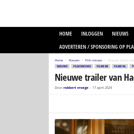
P
HOME
INLOGGEN
NIEUWS
l
a
ADVERTEREN / SPONSORING OP PL
n
e
Home
Nieuws
Film nieuws
Nieuwe trailer va
t
NIEUWS
FILM NIEUWS
FILMS BE
FILMS NL
T
z
Nieuwe trailer van Ha
o
n
e
Door
robbert vroege
-
17 april 2024
M
e
d
i
a