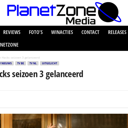
REVIEWS
FOTO’S
WINACTIES
CONTACT
RELEASES
ANETZONE
n Hacks seizoen 3 gelanceerd
V NIEUWS
TV BE
TV NL
UITGELICHT
cks seizoen 3 gelanceerd