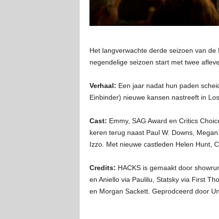
Het langverwachte derde seizoen van de
negendelige seizoen start met twee aflev
Verhaal:
Een jaar nadat hun paden scheid
Einbinder) nieuwe kansen nastreeft in Lo
Cast:
Emmy, SAG Award en Critics Choic
keren terug naast Paul W. Downs, Megan S
Izzo. Met nieuwe castleden Helen Hunt, C
Credits:
HACKS is gemaakt door showrunn
en Aniello via Paulilu, Statsky via First
en Morgan Sackett. Geprodceerd door Univ