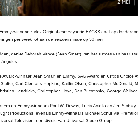
 Emmy-winnende Max Original-comedyserie HACKS gaat op donderdag 
eringen per week tot aan de seizoensfinale op 30 mei.
den, geniet Deborah Vance (Jean Smart) van het succes van haar stan
s Angeles.
e Award-winnaar Jean Smart en Emmy, SAG Award en Critics Choice 
talter, Carl Clemons-Hopkins, Kaitlin Olson, Christopher McDonald, 
hristina Hendricks, Christopher Lloyd, Dan Bucatinsky, George Walla
ers en Emmy-winnaars Paul W. Downs, Lucia Aniello en Jen Statsky.
 Thought Productions, evenals Emmy-winnaars Michael Schur via Fremulo
ersal Television, een divisie van Universal Studio Group.