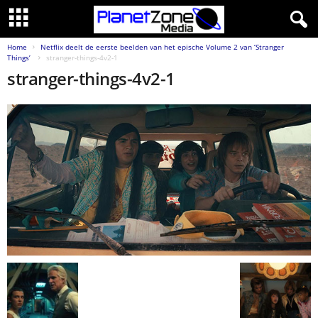
Home
Netflix deelt de eerste beelden van het epische Volume 2 van ‘Stranger
Things’
stranger-things-4v2-1
stranger-things-4v2-1