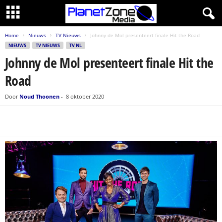
Home
Nieuws
TV Nieuws
Johnny de Mol presenteert finale Hit the Road
NIEUWS
TV NIEUWS
TV NL
Johnny de Mol presenteert finale Hit the
Road
Door
Noud Thoonen
-
8 oktober 2020