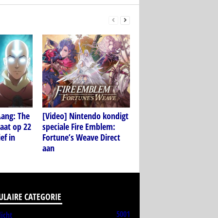
Aang: The
[Video] Nintendo kondigt
aat op 22
speciale Fire Emblem:
ef in
Fortune’s Weave Direct
aan
ULAIRE CATEGORIE
5001
licht