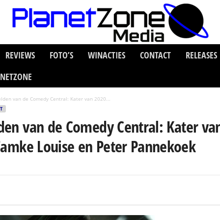
REVIEWS
FOTO’S
WINACTIES
CONTACT
RELEASES
ANETZONE
elden van de Comedy Central: Kater van 2020...
T
elden van de Comedy Central: Kater v
 Famke Louise en Peter Pannekoek