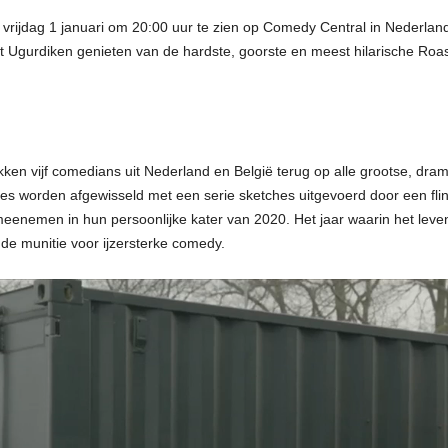
vrijdag 1 januari om 20:00 uur te zien op Comedy Central in Nederland
 Ugurdiken genieten van de hardste, goorste en meest hilarische Roas
kken vijf comedians uit Nederland en België terug op alle grootse, dr
nes worden afgewisseld met een serie sketches uitgevoerd door een flin
eenemen in hun persoonlijke kater van 2020. Het jaar waarin het leven
e munitie voor ijzersterke comedy.