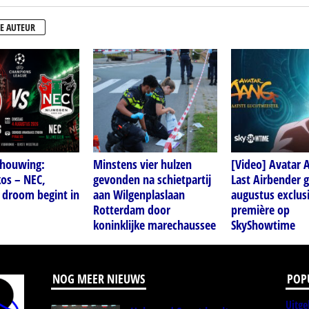
E AUTEUR
houwing:
Minstens vier hulzen
[Video] Avatar 
os – NEC,
gevonden na schietpartij
Last Airbender g
 droom begint in
aan Wilgenplaslaan
augustus exclusi
Rotterdam door
première op
koninklijke marechaussee
SkyShowtime
NOG MEER NIEUWS
POP
Uitge