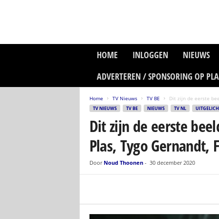
P
HOME
INLOGGEN
NIEUWS
l
a
ADVERTEREN / SPONSORING OP PL
n
e
Home
TV Nieuws
TV BE
Dit zijn de eerste be
t
TV NIEUWS
TV BE
NIEUWS
TV NL
UITGELICH
z
Dit zijn de eerste be
o
n
Plas, Tygo Gernandt,
e
M
e
Door
Noud Thoonen
-
30 december 2020
d
i
a