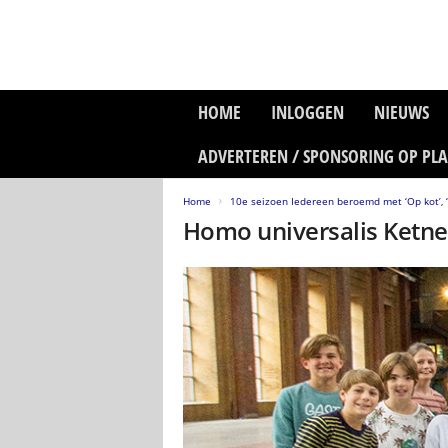
P
HOME
INLOGGEN
NIEUWS
l
a
ADVERTEREN / SPONSORING OP PL
n
e
Home
10e seizoen Iedereen beroemd met ‘Op kot’, ‘M
t
Homo universalis Ketne
z
o
n
e
M
e
d
i
a