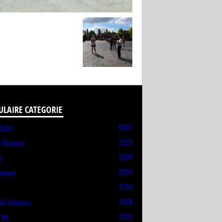
ULAIRE CATEGORIE
5001
licht
2325
t Nieuws
2209
s
2097
ieuws
1755
L
1268
ek Nieuws
1253
 NL