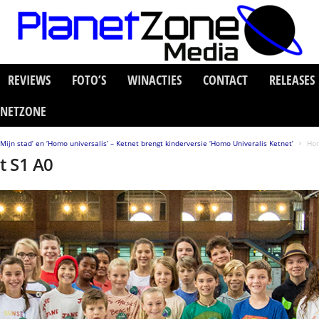
REVIEWS
FOTO’S
WINACTIES
CONTACT
RELEASES
ANETZONE
ijn stad’ en ‘Homo universalis’ – Ketnet brengt kinderversie ‘Homo Univeralis Ketnet’
Hom
t S1 A0