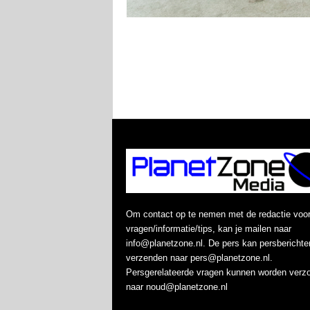
Om contact op te nemen met de redactie voo
vragen/informatie/tips, kan je mailen naar
info@planetzone.nl. De pers kan persberichte
verzenden naar pers@planetzone.nl.
Persgerelateerde vragen kunnen worden verz
naar noud@planetzone.nl