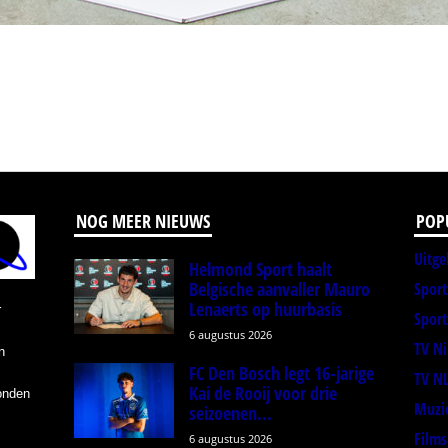
NOG MEER NIEUWS
POP
Uitge
Helmond Sport haalt
Belgische aanvaller Mauro
Spor
Lenaerts op huurbasis
r
Sport
6 augustus 2026
TV N
n
FC Den Bosch legt 16-jarige
TV N
Kai de Rooij voor drie
onden
Muzi
seizoenen...
Films
6 augustus 2026