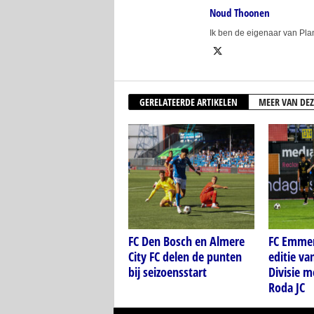
Noud Thoonen
Ik ben de eigenaar van Pl
GERELATEERDE ARTIKELEN
MEER VAN DEZ
FC Den Bosch en Almere
FC Emmen
City FC delen de punten
editie va
bij seizoensstart
Divisie m
Roda JC