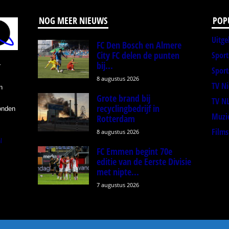
NOG MEER NIEUWS
POP
Uitge
FC Den Bosch en Almere
City FC delen de punten
Spor
bij...
r
Sport
8 augustus 2026
TV N
n
Grote brand bij
TV N
recyclingbedrijf in
onden
Muzi
Rotterdam
Films
8 augustus 2026
l
FC Emmen begint 70e
editie van de Eerste Divisie
met nipte...
7 augustus 2026