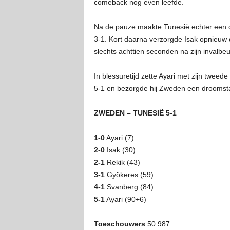
comeback nog even leefde.
Na de pauze maakte Tunesië echter een cr
3-1. Kort daarna verzorgde Isak opnieuw
slechts achttien seconden na zijn invalbeu
In blessuretijd zette Ayari met zijn twee
5-1 en bezorgde hij Zweden een droomst
ZWEDEN – TUNESIË 5-1
1-0
Ayari (7)
2-0
Isak (30)
2-1
Rekik (43)
3-1
Gyökeres (59)
4-1
Svanberg (84)
5-1
Ayari (90+6)
Toeschouwers
:50.987