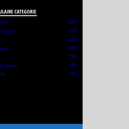
ULAIRE CATEGORIE
5007
licht
2328
t Nieuws
2212
s
2097
ieuws
1755
L
1268
ek Nieuws
1253
 NL