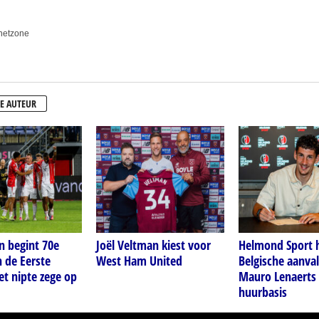
anetzone
E AUTEUR
 begint 70e
Joël Veltman kiest voor
Helmond Sport h
n de Eerste
West Ham United
Belgische aanval
et nipte zege op
Mauro Lenaerts
huurbasis