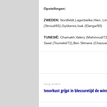
Opstellingen:
ZWEDEN:
Nordfeldt,Lagerbielke,Hien, L
(Stroud/65),Gyökeres,Isak (Elanga/90)
TUNESIË:
Chamakh,Valery (Mahmoud/72), T
Saad (Tounekti/72),Ben Slimane (Chaouat
Vorig artikel
Ivoorkust grijpt in blessuretijd de wi