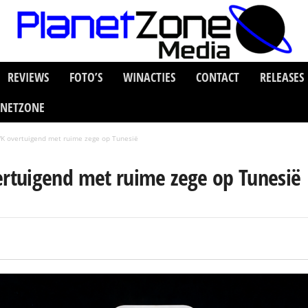
REVIEWS
FOTO’S
WINACTIES
CONTACT
RELEASES
ANETZONE
 overtuigend met ruime zege op Tunesië
tuigend met ruime zege op Tunesië