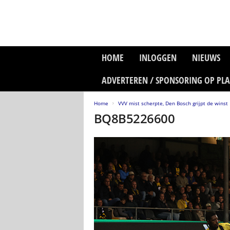
P
HOME
INLOGGEN
NIEUWS
l
a
ADVERTEREN / SPONSORING OP PL
n
e
Home
VVV mist scherpte, Den Bosch grijpt de winst
t
BQ8B5226600
z
o
n
e
M
e
d
i
a