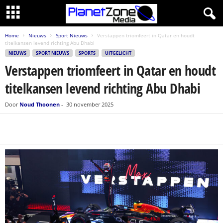
Home
Nieuws
Sport Nieuws
Verstappen triomfeert in Qatar en houdt
titelkansen levend richting Abu Dhabi
NIEUWS
SPORT NIEUWS
SPORTS
UITGELICHT
Verstappen triomfeert in Qatar en houdt
titelkansen levend richting Abu Dhabi
Door
Noud Thoonen
-
30 november 2025