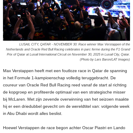
LUSAIL CITY, QATAR - NOVEMBER 30: Race winner Max Verstappen of the
Netherlands and Oracle Red Bull Racing celebrates in parc ferme during the F1 Grand
Prix of Qatar at Lusail International Circuit on November 30, 2025 in Lusail City, Qatar.
(Photo by Lars Baron/LAT Images)
Max Verstappen heeft met een foutloze race in Qatar de spanning
in het Formule 1-kampioenschap volledig teruggebracht. De
coureur van Oracle Red Bull Racing reed vanaf de start al richting
de kopgroep en profiteerde optimaal van een strategische misser
bij McLaren. Met zijn zevende overwinning van het seizoen maakte
hij er een driedubbel gevecht om de wereldtitel van: volgende week
in Abu Dhabi wordt alles beslist.
Hoewel Verstappen de race begon achter Oscar Piastri en Lando