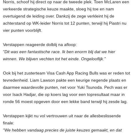
Norris, schoof hij direct op naar de tweede plek. Toen McLaren een
verkeerde strategische keuze maakte, sloeg hij toe en nam
overtuigend de leiding over. Dankzij de zege verkleint hij de
achterstand op WK-leider Norris tot 12 punten, terwijl hij Piastri nu
vier punten voorblijft.
Verstappen reageerde dolblij na afloop:
“Dit was een fantastische race. Ik ben enorm blij dat we hier
winnen. We blijven vechten tot het einde. Ongelooflijk.”
Ook bij het zusterteam Visa Cash App Racing Bulls was er reden tot
tevredenheid. Liam Lawson pakte een keurige negende plaats en
daarmee waardevolle punten, net voor Yuki Tsunoda. Pech was er
voor Isack Hadjar, die op koers lag voor een topresultaat maar in
ronde 56 moest opgeven door een lekke band terwijl hij zesde lag.
Verstappen kijkt nu vol vertrouwen uit naar de allesbeslissende
finale:
“We hebben vandaag precies de juiste keuzes gemaakt, en dat