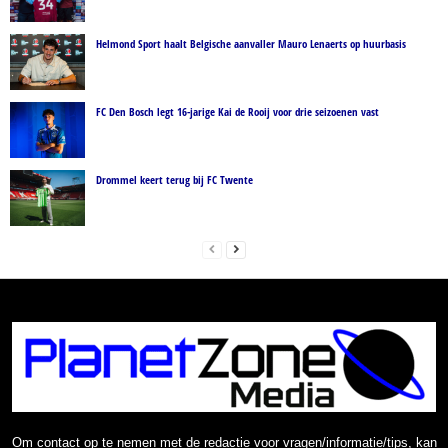
Helmond Sport haalt Belgische aanvaller Mauro Lenaerts op huurbasis
FC Den Bosch legt 16-jarige Kai de Rooij voor drie seizoenen vast
Drommel keert terug bij FC Twente
Om contact op te nemen met de redactie voor vragen/informatie/tips, kan