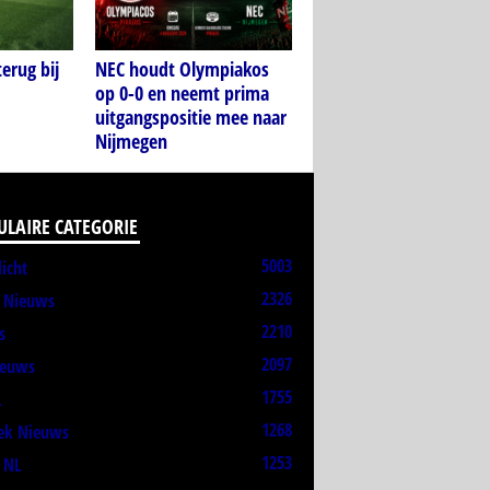
erug bij
NEC houdt Olympiakos
op 0-0 en neemt prima
uitgangspositie mee naar
Nijmegen
ULAIRE CATEGORIE
5003
licht
2326
t Nieuws
2210
s
2097
ieuws
1755
L
1268
ek Nieuws
1253
 NL