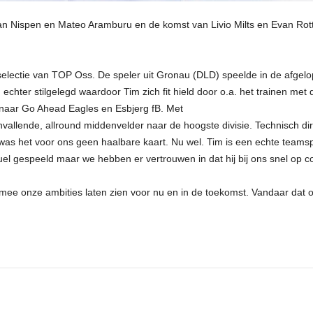
 van Nispen en Mateo Aramburu en de komst van Livio Milts en Evan Rott
e selectie van TOP Oss. De speler uit Gronau (DLD) speelde in de afge
 echter stilgelegd waardoor Tim zich fit hield door o.a. het trainen met 
s naar Go Ahead Eagles en Esbjerg fB. Met
llende, allround middenvelder naar de hoogste divisie. Technisch direc
n was het voor ons geen haalbare kaart. Nu wel. Tim is een echte teams
uel gespeeld maar we hebben er vertrouwen in dat hij bij ons snel op c
rmee onze ambities laten zien voor nu en in de toekomst. Vandaar dat o