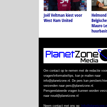
Joël Veltman kiest voor
Helmond 
West Ham United
Belgische
Mauro Le
huurbasi
Om contact op te nemen met de redactie voo
vragen/informatie/tips, kan je mailen naar
info@planetzone.nl. De pers kan persberichte
verzenden naar pers@planetzone.nl.
Persgerelateerde vragen kunnen worden verz
naar noud@planetzone.nl
Neem contact met ons op:
Info@planetzone.n