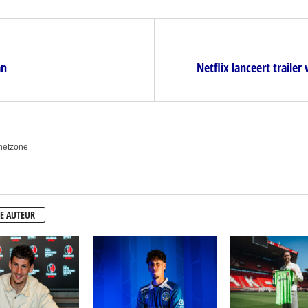
an
Netflix lanceert trail
anetzone
E AUTEUR