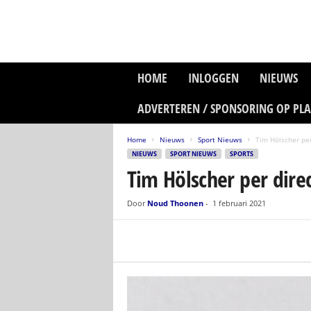
P
HOME
INLOGGEN
NIEUWS
l
a
ADVERTEREN / SPONSORING OP PL
n
e
Home
Nieuws
Sport Nieuws
Tim Hölscher per
t
NIEUWS
SPORT NIEUWS
SPORTS
z
Tim Hölscher per dire
o
n
e
Door
Noud Thoonen
-
1 februari 2021
M
e
d
i
a