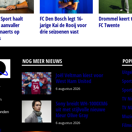
Sport haalt
FC Den Bosch legt 16-
Drommel keert t
 aanvaller
jarige Kai de Rooij voor
FC Twente
naerts op
drie seizoenen vast
s
NOG MEER NIEUWS
POP
Uitge
Joël Veltman kiest voor
West Ham United
Spor
r
6 augustus 2026
Sport
TV N
n
Sony breidt WH-1000XM6
TV N
uit met stijlvolle nieuwe
onden
kleur Olive Gray
Muzi
6 augustus 2026
Films
l