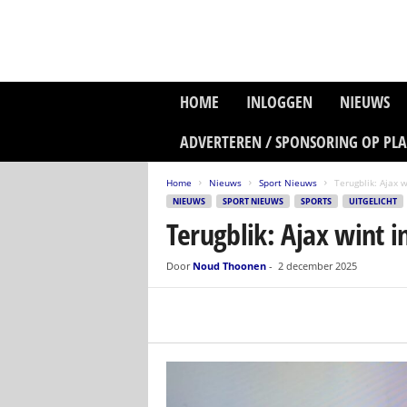
P
HOME
INLOGGEN
NIEUWS
l
a
ADVERTEREN / SPONSORING OP PL
n
e
Home
Nieuws
Sport Nieuws
Terugblik: Ajax 
t
NIEUWS
SPORT NIEUWS
SPORTS
UITGELICHT
z
Terugblik: Ajax wint 
o
n
e
Door
Noud Thoonen
-
2 december 2025
M
e
d
i
a