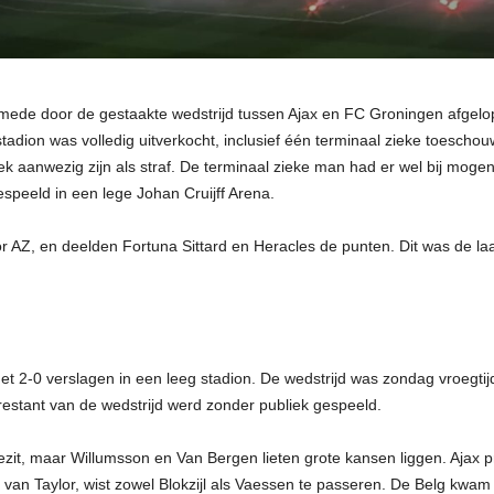
mede door de gestaakte wedstrijd tussen Ajax en FC Groningen afgelo
tadion was volledig uitverkocht, inclusief één terminaal zieke toescho
iek aanwezig zijn als straf. De terminaal zieke man had er wel bij mog
espeeld in een lege Johan Cruijff Arena.
AZ, en deelden Fortuna Sittard en Heracles de punten. Dit was de laat
2-0 verslagen in een leeg stadion. De wedstrijd was zondag vroegtijdi
estant van de wedstrijd werd zonder publiek gespeeld.
zit, maar Willumsson en Van Bergen lieten grote kansen liggen. Ajax pr
an Taylor, wist zowel Blokzijl als Vaessen te passeren. De Belg kwam 