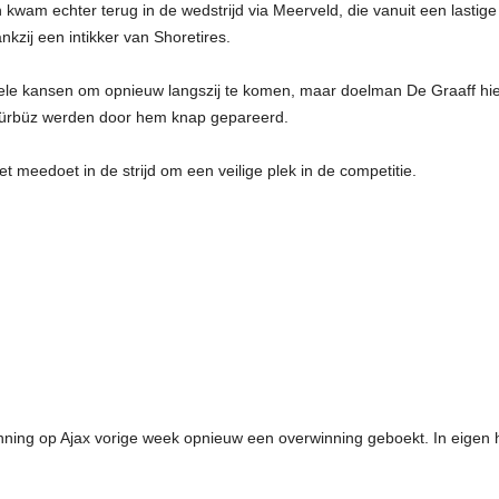
kwam echter terug in de wedstrijd via Meerveld, die vanuit een lastig
kzij een intikker van Shoretires.
ele kansen om opnieuw langszij te komen, maar doelman De Graaff hie
Gürbüz werden door hem knap gepareerd.
t meedoet in de strijd om een veilige plek in de competitie.
nning op Ajax vorige week opnieuw een overwinning geboekt. In eigen