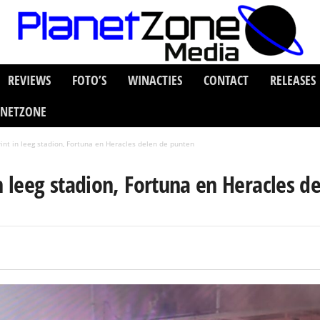
REVIEWS
FOTO’S
WINACTIES
CONTACT
RELEASES
ANETZONE
wint in leeg stadion, Fortuna en Heracles delen de punten
in leeg stadion, Fortuna en Heracles d