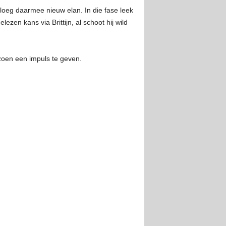
loeg daarmee nieuw elan. In die fase leek
zen kans via Brittijn, al schoot hij wild
eizoen een impuls te geven.