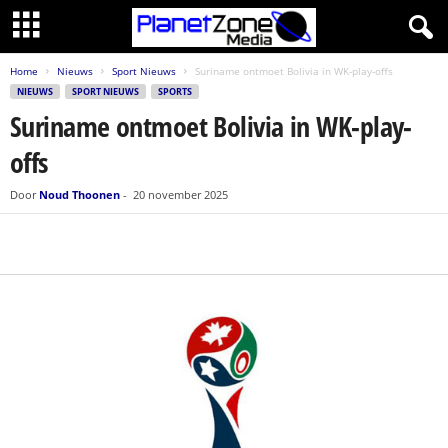
Home
Nieuws
Sport Nieuws
Suriname ontmoet Bolivia in WK-play-offs
NIEUWS
SPORT NIEUWS
SPORTS
Suriname ontmoet Bolivia in WK-play-
offs
Door
Noud Thoonen
-
20 november 2025