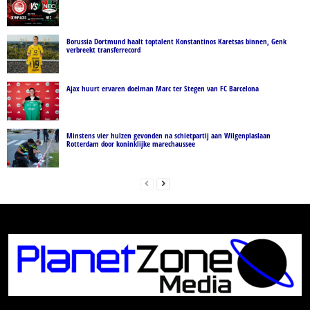
Borussia Dortmund haalt toptalent Konstantinos Karetsas binnen, Genk
verbreekt transferrecord
Ajax huurt ervaren doelman Marc ter Stegen van FC Barcelona
Minstens vier hulzen gevonden na schietpartij aan Wilgenplaslaan
Rotterdam door koninklijke marechaussee