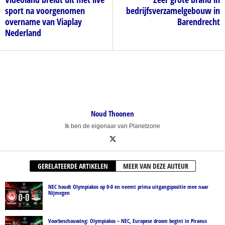
sport na voorgenomen
bedrijfsverzamelgebouw in
overname van Viaplay
Barendrecht
Nederland
Noud Thoonen
Ik ben de eigenaar van Planetzone
GERELATEERDE ARTIKELEN
MEER VAN DEZE AUTEUR
NEC houdt Olympiakos op 0-0 en neemt prima uitgangspositie mee naar
Nijmegen
Voorbeschouwing: Olympiakos – NEC, Europese droom begint in Piraeus