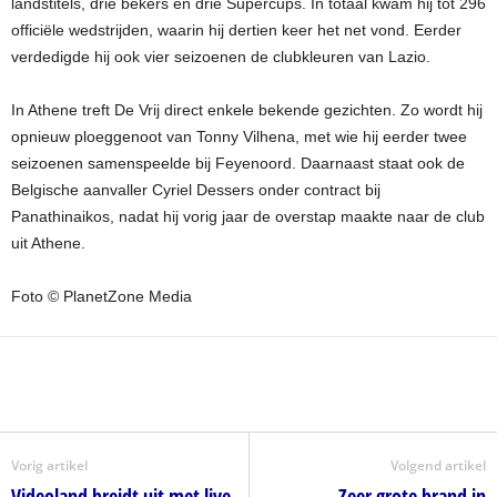
landstitels, drie bekers en drie Supercups. In totaal kwam hij tot 296
officiële wedstrijden, waarin hij dertien keer het net vond. Eerder
verdedigde hij ook vier seizoenen de clubkleuren van Lazio.
In Athene treft De Vrij direct enkele bekende gezichten. Zo wordt hij
opnieuw ploeggenoot van Tonny Vilhena, met wie hij eerder twee
seizoenen samenspeelde bij Feyenoord. Daarnaast staat ook de
Belgische aanvaller Cyriel Dessers onder contract bij
Panathinaikos, nadat hij vorig jaar de overstap maakte naar de club
uit Athene.
Foto © PlanetZone Media
Vorig artikel
Volgend artikel
Videoland breidt uit met live
Zeer grote brand in