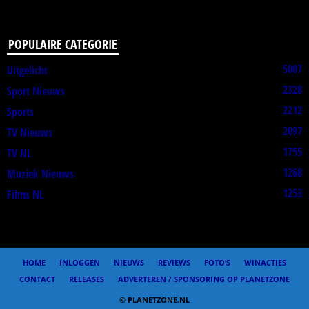
POPULAIRE CATEGORIE
5007
Uitgelicht
2328
Sport Nieuws
2212
Sports
2097
TV Nieuws
1755
TV NL
1268
Muziek Nieuws
1253
Films NL
HOME
INLOGGEN
NIEUWS
REVIEWS
FOTO’S
WINACTIES
CONTACT
RELEASES
ADVERTEREN / SPONSORING OP PLANETZONE
© PLANETZONE.NL