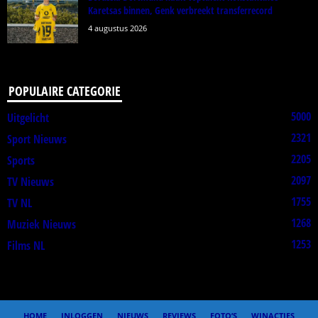
Karetsas binnen, Genk verbreekt transferrecord
4 augustus 2026
POPULAIRE CATEGORIE
5000
Uitgelicht
2321
Sport Nieuws
2205
Sports
2097
TV Nieuws
1755
TV NL
1268
Muziek Nieuws
1253
Films NL
HOME
INLOGGEN
NIEUWS
REVIEWS
FOTO’S
WINACTIES