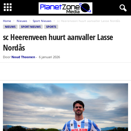
Home
Nieuws
Sport Nieuws
sc Heerenveen huurt aanvaller Lasse Nordås
NIEUWS
SPORT NIEUWS
SPORTS
sc Heerenveen huurt aanvaller Lasse
Nordås
Door
Noud Thoonen
-
6 januari 2026