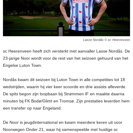
Lasse Nordås © sc Heerenveen
sc Heerenveen heeft zich versterkt met aanvaller Lasse Nordås. De
23-jarige Noor wordt voor de rest van het seizoen gehuurd van het
Engelse Luton Town.
Nordås kwam dit seizoen bij Luton Town in alle competities tot 18
wedstrijden, waarin hij vier keer scoorde en drie assists afleverde.
De spits begon zijn loopbaan bij Strømmen IF en maakte daarna
minuten bij FK Bodø/Glimt en Tromsø. Zijn prestaties leverden hem
een transfer op naar Engeland.
De Noor is jeugdinternational en kwam meerdere keren uit voor
Noorwegen Onder 21, waar hij samenspeelde met huidige sc