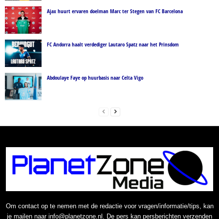
Ajax huurt ervaren doelman Marc ter Stegen van FC Barcelona
FC Andorra haalt verdediger Lautaro Spatz naar het Prinsdom
Abdoulaye Faye op huurbasis naar Celta Vigo
Om contact op te nemen met de redactie voor vragen/informatie/tips, kan
je mailen naar info@planetzone.nl. De pers kan persberichten verzenden