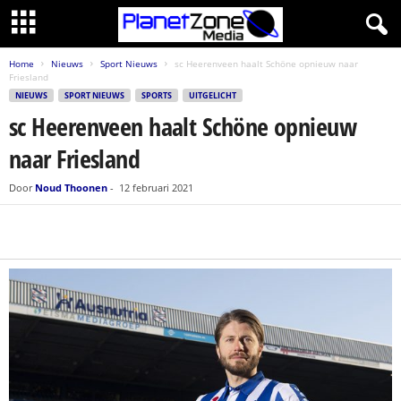
Home
Nieuws
Sport Nieuws
sc Heerenveen haalt Schöne opnieuw naar
Friesland
NIEUWS
SPORT NIEUWS
SPORTS
UITGELICHT
sc Heerenveen haalt Schöne opnieuw
naar Friesland
Door
Noud Thoonen
-
12 februari 2021