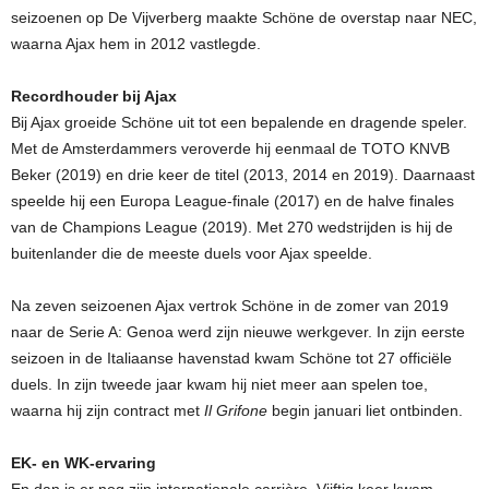
seizoenen op De Vijverberg maakte Schöne de overstap naar NEC,
waarna Ajax hem in 2012 vastlegde.
Recordhouder bij Ajax
Bij Ajax groeide Schöne uit tot een bepalende en dragende speler.
Met de Amsterdammers veroverde hij eenmaal de TOTO KNVB
Beker (2019) en drie keer de titel (2013, 2014 en 2019). Daarnaast
speelde hij een Europa League-finale (2017) en de halve finales
van de Champions League (2019). Met 270 wedstrijden is hij de
buitenlander die de meeste duels voor Ajax speelde.
Na zeven seizoenen Ajax vertrok Schöne in de zomer van 2019
naar de Serie A: Genoa werd zijn nieuwe werkgever. In zijn eerste
seizoen in de Italiaanse havenstad kwam Schöne tot 27 officiële
duels. In zijn tweede jaar kwam hij niet meer aan spelen toe,
waarna hij zijn contract met
Il Grifone
begin januari liet ontbinden.
EK- en WK-ervaring
En dan is er nog zijn internationale carrière. Vijftig keer kwam