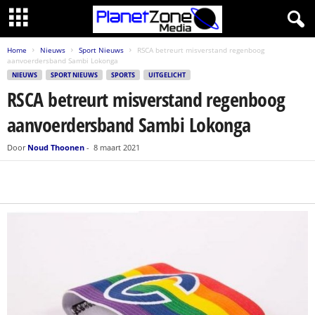
Home
Nieuws
Sport Nieuws
RSCA betreurt misverstand regenboog
aanvoerdersband Sambi Lokonga
NIEUWS
SPORT NIEUWS
SPORTS
UITGELICHT
RSCA betreurt misverstand regenboog
aanvoerdersband Sambi Lokonga
Door
Noud Thoonen
-
8 maart 2021